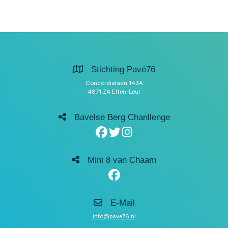
Stichting Pavé76
Concordialaan 143A
4871 ZA Etten-Leur
Bavelse Berg Chanllenge
Mini 8 van Chaam
E-Mail
info@pave76.nl