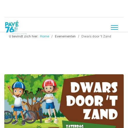
U bevindt zich hier:
Home
Evenementen
Dwars door 't Zand