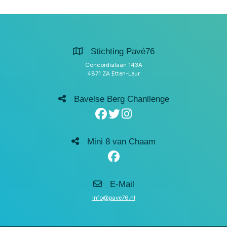
Stichting Pavé76
Concordialaan 143A
4871 ZA Etten-Leur
Bavelse Berg Chanllenge
Mini 8 van Chaam
E-Mail
info@pave76.nl