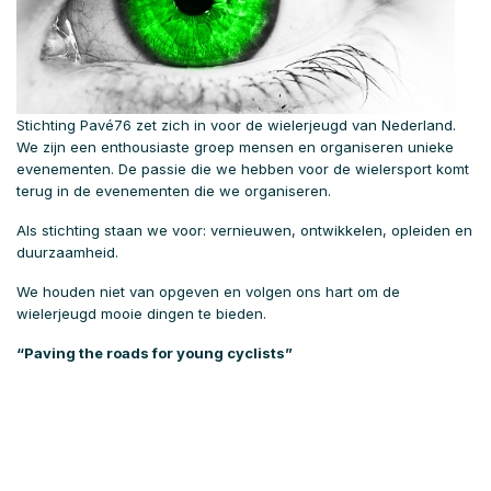
Stichting Pavé76 zet zich in voor de wielerjeugd van Nederland.
We zijn een enthousiaste groep mensen en organiseren unieke
evenementen. De passie die we hebben voor de wielersport komt
terug in de evenementen die we organiseren.
Als stichting staan we voor: vernieuwen, ontwikkelen, opleiden en
duurzaamheid.
We houden niet van opgeven en volgen ons hart om de
wielerjeugd mooie dingen te bieden.
“Paving the roads for young cyclists”